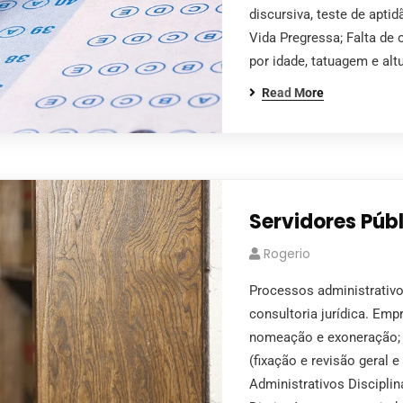
discursiva, teste de aptid
Vida Pregressa; Falta de
por idade, tatuagem e alt
Read More
Servidores Púb
Rogerio
Processos administrativos
consultoria jurídica. Em
nomeação e exoneração; 
(fixação e revisão geral
Administrativos Disciplin