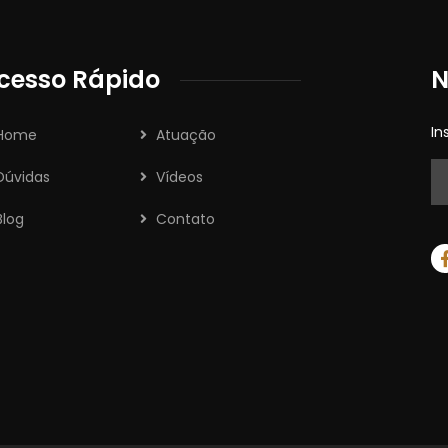
cesso Rápido
N
In
Home
Atuação
Dúvidas
Vídeos
Blog
Contato